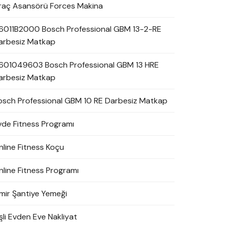
raç Asansörü Forces Makina
6011B2000 Bosch Professional GBM 13-2-RE
arbesiz Matkap
601049603 Bosch Professional GBM 13 HRE
arbesiz Matkap
osch Professional GBM 10 RE Darbesiz Matkap
vde Fitness Programı
nline Fitness Koçu
nline Fitness Programı
zmir Şantiye Yemeği
şli Evden Eve Nakliyat