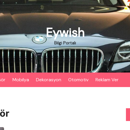
Eywish
Bilgi Portalı
sör
Mobilya
Dekorasyon
Otomotiv
Reklam Ver
sör