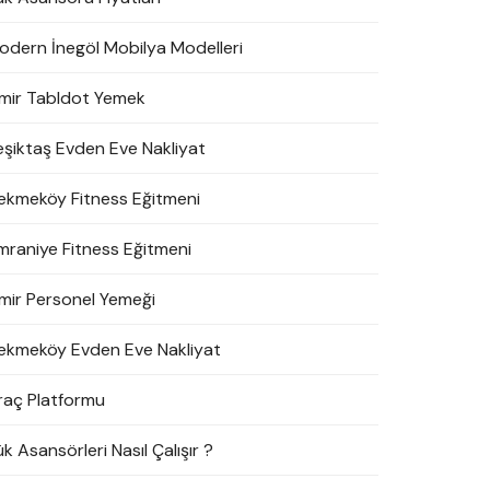
odern İnegöl Mobilya Modelleri
zmir Tabldot Yemek
eşiktaş Evden Eve Nakliyat
ekmeköy Fitness Eğitmeni
mraniye Fitness Eğitmeni
zmir Personel Yemeği
ekmeköy Evden Eve Nakliyat
raç Platformu
k Asansörleri Nasıl Çalışır ?