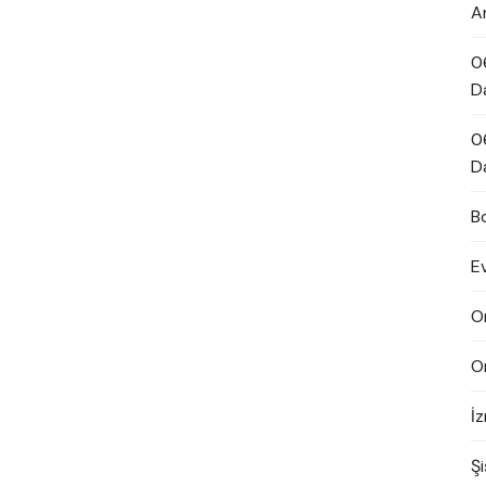
A
0
D
0
D
B
E
O
O
İ
Şi