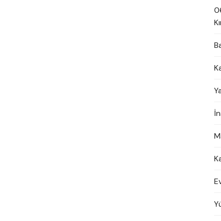
0
Kı
B
K
Y
İ
M
K
E
Y