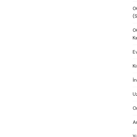
0
(S
0
Kı
E
K
İn
U
O
A
Y