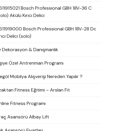
611915021 Bosch Professional GBH 18V-36 C
olo) Akülü Kırıcı Delici
611919000 Bosch Professional GBH 18V-28 Dc
rıcı Delici (solo)
v Dekorasyon & Danışmanlık
işiye Özel Antrenman Programı
egöl Mobilya Alışverişi Nereden Yapılır ?
zaktan Fitness Eğitimi – Arslan Fit
nline Fitness Programı
raç Asansörü Albay Lift
ük Asansörü Fiyatları