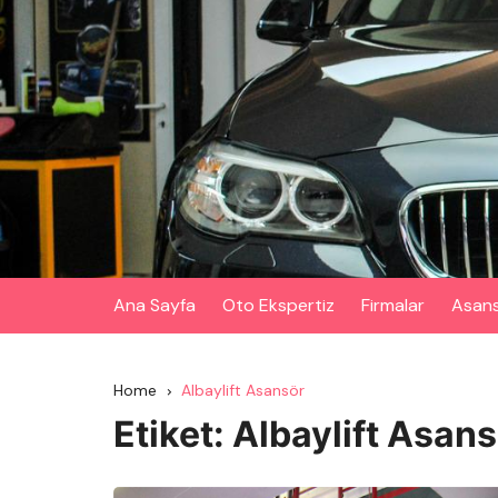
Skip
to
content
Ana Sayfa
Oto Ekspertiz
Firmalar
Asan
Home
Albaylift Asansör
Etiket:
Albaylift Asan