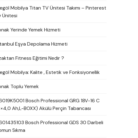
negöl Mobilya Titan TV Ünitesi Takımı – Pinterest
 Ünitesi
onak Yerinde Yemek Hizmeti
stanbul Eşya Depolama Hizmeti
zaktan Fitness Eğitimi Nedir ?
egöl Mobilya: Kalite , Estetik ve Fonksiyonellik
onak Toplu Yemek
6019K5001 Bosch Professional GRG 18V-16 C
2×4,0 Ah,L-BOXX) Akülü Perçin Tabancası
601435103 Bosch Professional GDS 30 Darbeli
omun Sıkma