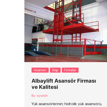
Asansör
Bilgi
Firmalar
Albaylift Asansör Firması
ve Kalitesi
By:
eywish
Yük asansörlerinin; hidrolik yük asansörü,