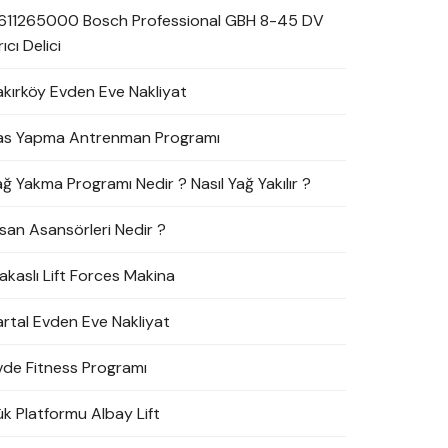
611265000 Bosch Professional GBH 8-45 DV
rıcı Delici
akırköy Evden Eve Nakliyat
as Yapma Antrenman Programı
ağ Yakma Programı Nedir ? Nasıl Yağ Yakılır ?
nsan Asansörleri Nedir ?
akaslı Lift Forces Makina
artal Evden Eve Nakliyat
vde Fitness Programı
ük Platformu Albay Lift