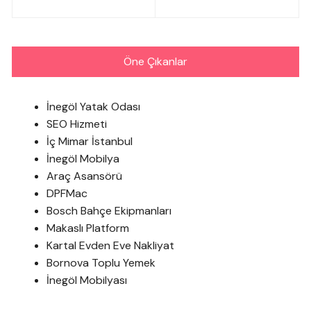
gezinmesi
Öne Çıkanlar
İnegöl Yatak Odası
SEO Hizmeti
İç Mimar İstanbul
İnegöl Mobilya
Araç Asansörü
DPFMac
Bosch Bahçe Ekipmanları
Makaslı Platform
Kartal Evden Eve Nakliyat
Bornova Toplu Yemek
İnegöl Mobilyası