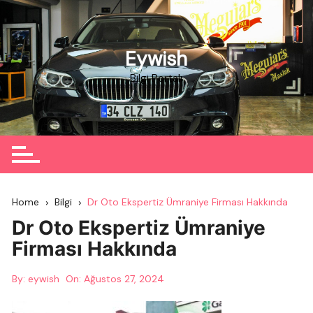
Skip
to
content
Eywish
Bilgi Portalı
Home
Bilgi
Dr Oto Ekspertiz Ümraniye Firması Hakkında
Dr Oto Ekspertiz Ümraniye
Firması Hakkında
By:
eywish
On:
Ağustos 27, 2024