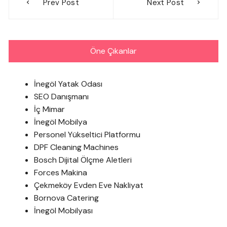
Prev Post
Next Post
gezinmesi
Öne Çıkanlar
İnegöl Yatak Odası
SEO Danışmanı
İç Mimar
İnegöl Mobilya
Personel Yükseltici Platformu
DPF Cleaning Machines
Bosch Dijital Ölçme Aletleri
Forces Makina
Çekmeköy Evden Eve Nakliyat
Bornova Catering
İnegöl Mobilyası