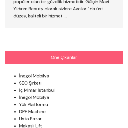
popüler olan bir güzellik hizmetidir. Gülçin Mavi
Yıldırım Beauty olarak sizlere Avcılar ‘ da üst
düzey, kaliteli bir hizmet ….
Öne Çıkanlar
İnegöl Mobilya
SEO Şirketi
İç Mimar İstanbul
İnegöl Mobilya
Yük Platformu
DPF Machine
Usta Pazar
Makaslı Lift