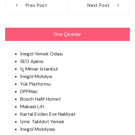
Prev Post
Next Post
gezinmesi
Öne Çıkanlar
İnegöl Yemek Odası
SEO Ajansı
İç Mimar İstanbul
İnegöl Mobilya
Yük Platformu
DPFMac
Bosch Hafif Hizmet
Makaslı Lift
Kartal Evden Eve Nakliyat
İzmir Tabldot Yemek
İnegöl Mobilyası