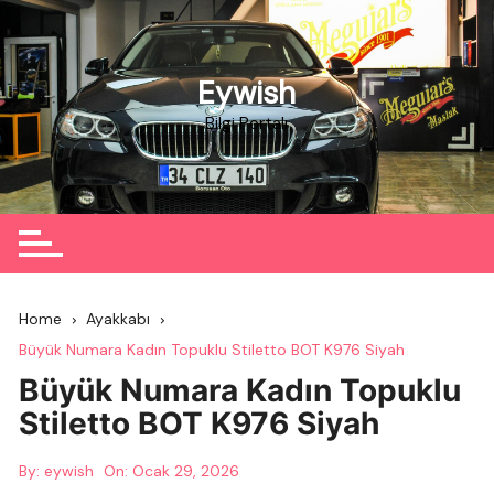
Skip
to
content
Eywish
Bilgi Portalı
Home
Ayakkabı
Büyük Numara Kadın Topuklu Stiletto BOT K976 Siyah
Büyük Numara Kadın Topuklu
Stiletto BOT K976 Siyah
By:
eywish
On:
Ocak 29, 2026