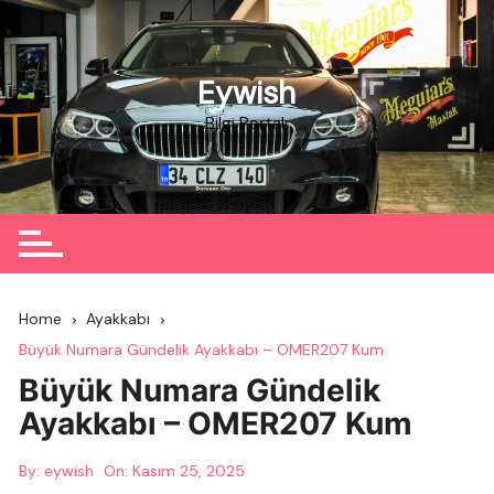
Skip
to
content
Eywish
Bilgi Portalı
Home
Ayakkabı
Büyük Numara Gündelik Ayakkabı – OMER207 Kum
Büyük Numara Gündelik
Ayakkabı – OMER207 Kum
By:
eywish
On:
Kasım 25, 2025