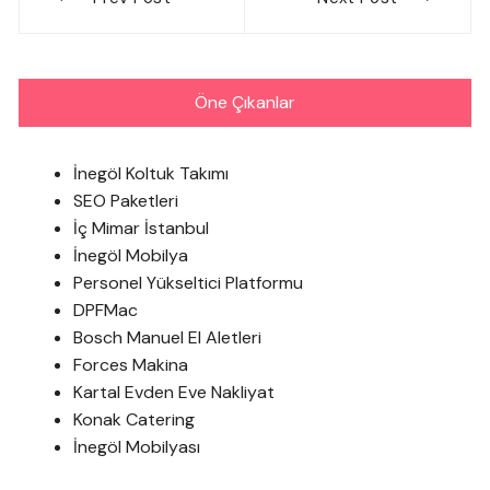
gezinmesi
Öne Çıkanlar
İnegöl Koltuk Takımı
SEO Paketleri
İç Mimar İstanbul
İnegöl Mobilya
Personel Yükseltici Platformu
DPFMac
Bosch Manuel El Aletleri
Forces Makina
Kartal Evden Eve Nakliyat
Konak Catering
İnegöl Mobilyası