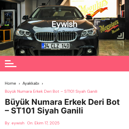
Skip
to
content
Eywish
Bilgi Portalı
Home
Ayakkabı
Büyük Numara Erkek Deri Bot – ST101 Siyah Ganili
Büyük Numara Erkek Deri Bot
– ST101 Siyah Ganili
By:
eywish
On:
Ekim 17, 2025