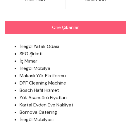
gezinmesi
Öne Çıkanlar
İnegöl Yatak Odası
SEO Şirketi
İç Mimar
İnegöl Mobilya
Makaslı Yük Platformu
DPF Cleaning Machine
Bosch Hafif Hizmet
Yük Asansörü Fiyatları
Kartal Evden Eve Nakliyat
Bornova Catering
İnegöl Mobilyası