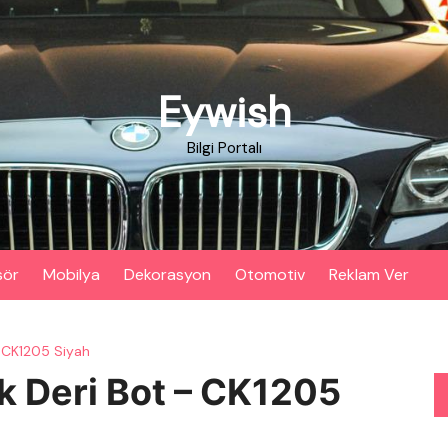
Eywish
Bilgi Portalı
sör
Mobilya
Dekorasyon
Otomotiv
Reklam Ver
 CK1205 Siyah
 Deri Bot – CK1205