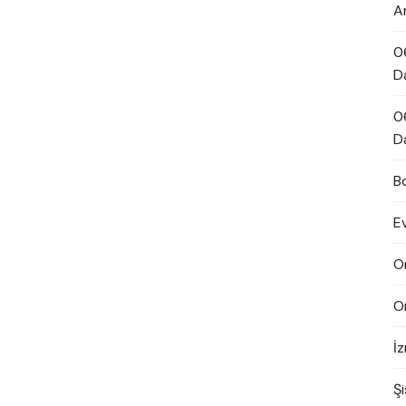
A
0
D
0
D
B
E
O
O
İ
Şi