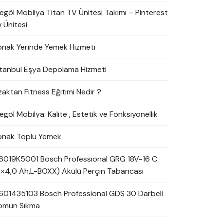
negöl Mobilya Titan TV Ünitesi Takımı – Pinterest
 Ünitesi
onak Yerinde Yemek Hizmeti
stanbul Eşya Depolama Hizmeti
zaktan Fitness Eğitimi Nedir ?
egöl Mobilya: Kalite , Estetik ve Fonksiyonellik
onak Toplu Yemek
6019K5001 Bosch Professional GRG 18V-16 C
2×4,0 Ah,L-BOXX) Akülü Perçin Tabancası
601435103 Bosch Professional GDS 30 Darbeli
omun Sıkma