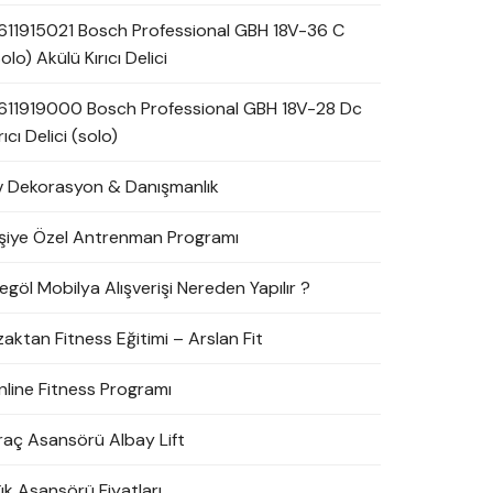
611915021 Bosch Professional GBH 18V-36 C
olo) Akülü Kırıcı Delici
611919000 Bosch Professional GBH 18V-28 Dc
rıcı Delici (solo)
v Dekorasyon & Danışmanlık
işiye Özel Antrenman Programı
egöl Mobilya Alışverişi Nereden Yapılır ?
zaktan Fitness Eğitimi – Arslan Fit
nline Fitness Programı
raç Asansörü Albay Lift
ük Asansörü Fiyatları