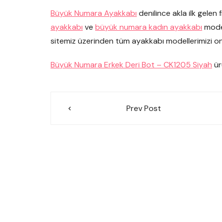
Büyük Numara Ayakkabı
denilince akla ilk gelen 
ayakkabı
ve
büyük numara kadın ayakkabı
model
sitemiz üzerinden tüm ayakkabı modellerimizi onlin
Büyük Numara Erkek Deri Bot – CK1205 Siyah
ür
Yazı
Prev Post
gezinmesi