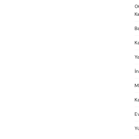
0
Kı
B
K
Y
İ
M
K
E
Y