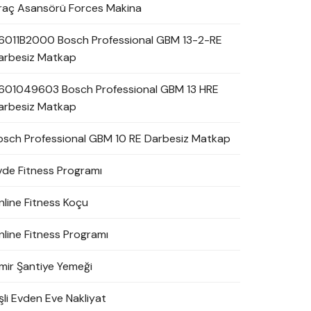
raç Asansörü Forces Makina
6011B2000 Bosch Professional GBM 13-2-RE
arbesiz Matkap
601049603 Bosch Professional GBM 13 HRE
arbesiz Matkap
osch Professional GBM 10 RE Darbesiz Matkap
vde Fitness Programı
nline Fitness Koçu
nline Fitness Programı
zmir Şantiye Yemeği
şli Evden Eve Nakliyat