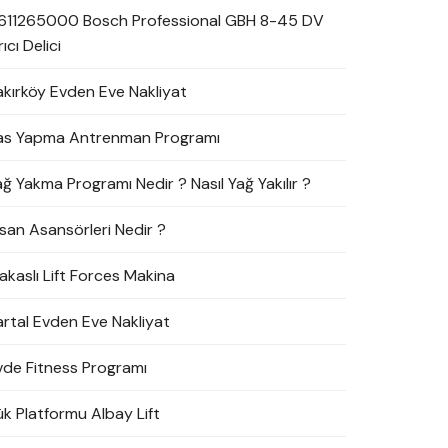
611265000 Bosch Professional GBH 8-45 DV
rıcı Delici
akırköy Evden Eve Nakliyat
as Yapma Antrenman Programı
ağ Yakma Programı Nedir ? Nasıl Yağ Yakılır ?
nsan Asansörleri Nedir ?
akaslı Lift Forces Makina
artal Evden Eve Nakliyat
vde Fitness Programı
ük Platformu Albay Lift