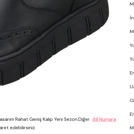
M
İ
M
Y
Y
En
U
On
E
Tasarım Rahat Geniş Kalıp Yeni Sezon.Diğer
48 Numara
ret edebilirsiniz.
M