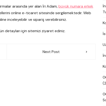
İ
firmalar arasında yer alan İri Adam,
büyük numara erkek
Tv
lerini online e-ticaret sitesinde sergilemektedir. Web
e inceleyebilir ve sipariş verebilirsiniz.
K
ün detayları için sitemizi ziyaret ediniz.
İ
U
Next Post
İn
K
0
(
0
S