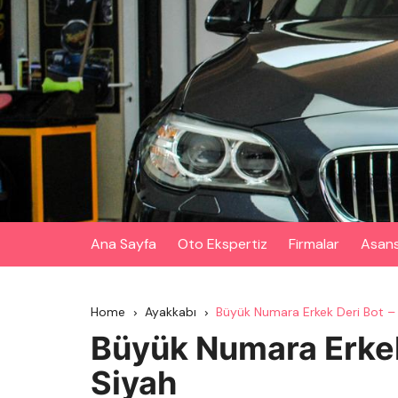
Skip
to
content
Ana Sayfa
Oto Ekspertiz
Firmalar
Asan
Home
Ayakkabı
Büyük Numara Erkek Deri Bot –
Büyük Numara Erkek
Siyah