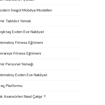
odern İnegöl Mobilya Modelleri
zmir Tabldot Yemek
eşiktaş Evden Eve Nakliyat
ekmeköy Fitness Eğitmeni
mraniye Fitness Eğitmeni
zmir Personel Yemeği
ekmeköy Evden Eve Nakliyat
raç Platformu
k Asansörleri Nasıl Çalışır ?