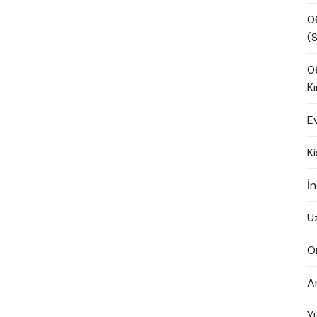
0
(S
0
Kı
E
K
İn
U
O
A
Y