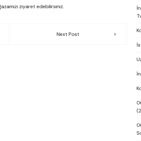
azamızı ziyaret edebilirsiniz.
İ
Tv
K
Next Post
İ
U
İn
K
0
(
0
S