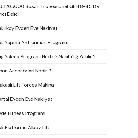
611265000 Bosch Professional GBH 8-45 DV
rıcı Delici
akırköy Evden Eve Nakliyat
as Yapma Antrenman Programı
ağ Yakma Programı Nedir ? Nasıl Yağ Yakılır ?
nsan Asansörleri Nedir ?
akaslı Lift Forces Makina
artal Evden Eve Nakliyat
vde Fitness Programı
ük Platformu Albay Lift