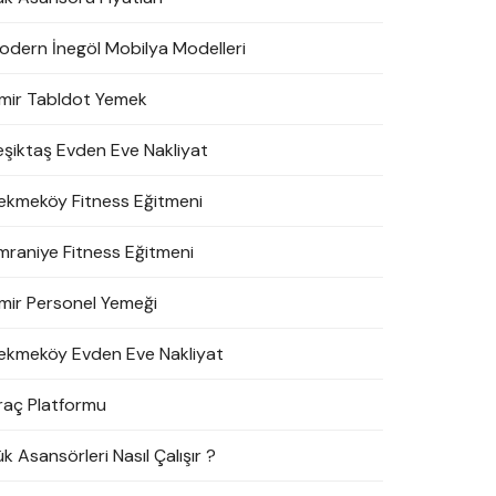
odern İnegöl Mobilya Modelleri
zmir Tabldot Yemek
eşiktaş Evden Eve Nakliyat
ekmeköy Fitness Eğitmeni
mraniye Fitness Eğitmeni
zmir Personel Yemeği
ekmeköy Evden Eve Nakliyat
raç Platformu
k Asansörleri Nasıl Çalışır ?