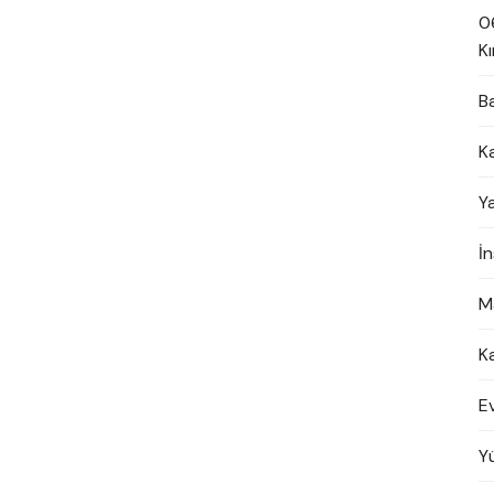
0
Kı
B
K
Y
İ
M
K
E
Y