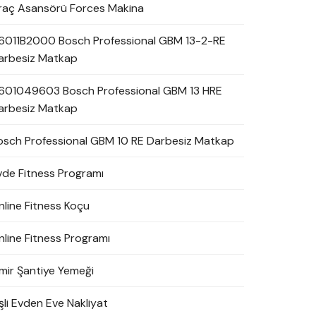
raç Asansörü Forces Makina
6011B2000 Bosch Professional GBM 13-2-RE
arbesiz Matkap
601049603 Bosch Professional GBM 13 HRE
arbesiz Matkap
osch Professional GBM 10 RE Darbesiz Matkap
vde Fitness Programı
nline Fitness Koçu
nline Fitness Programı
zmir Şantiye Yemeği
şli Evden Eve Nakliyat