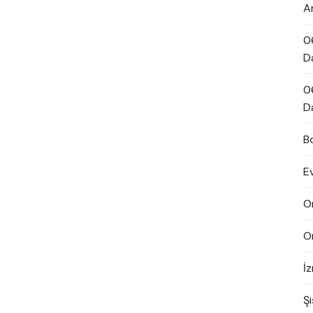
A
0
D
0
D
B
E
O
O
İ
Şi