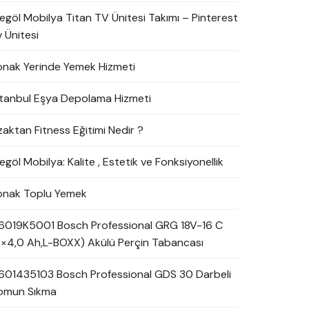
negöl Mobilya Titan TV Ünitesi Takımı – Pinterest
 Ünitesi
onak Yerinde Yemek Hizmeti
stanbul Eşya Depolama Hizmeti
zaktan Fitness Eğitimi Nedir ?
egöl Mobilya: Kalite , Estetik ve Fonksiyonellik
onak Toplu Yemek
6019K5001 Bosch Professional GRG 18V-16 C
2×4,0 Ah,L-BOXX) Akülü Perçin Tabancası
601435103 Bosch Professional GDS 30 Darbeli
omun Sıkma