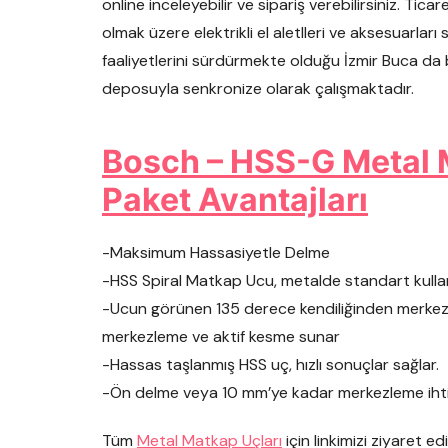
online inceleyebilir ve sipariş verebilirsiniz. Tic
olmak üzere elektrikli el aletlleri ve aksesuarla
faaliyetlerini sürdürmekte olduğu İzmir Buca da
deposuyla senkronize olarak çalışmaktadır.
Bosch – HSS-G Metal 
Paket Avantajları
-Maksimum Hassasiyetle Delme
-HSS Spiral Matkap Ucu, metalde standart kulla
-Ucun görünen 135 derece kendiliğinden merke
merkezleme ve aktif kesme sunar
-Hassas taşlanmış HSS uç, hızlı sonuçlar sağlar.
-Ön delme veya 10 mm’ye kadar merkezleme ihti
Tüm
Metal Matkap Uçları
için linkimizi ziyaret ed