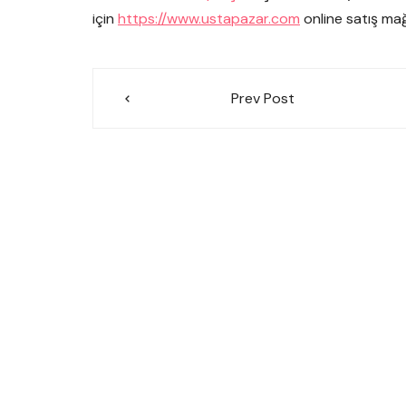
için
https://www.ustapazar.com
online satış mağ
Yazı
Prev Post
gezinmesi