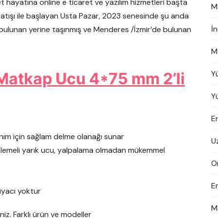
aret hayatına online e ticaret ve yazılım hizmetleri başta
M
rı satışı ile başlayan Usta Pazar, 2023 senesinde şu anda
İ
 bulunan yerine taşınmış ve Menderes /İzmir’de bulunan
M
Y
Matkap Ucu 4*75 mm 2’li
Y
En
nım için sağlam delme olanağı sunar
U
zlemeli yarık ucu, yalpalama olmadan mükemmel
On
E
yacı yoktur
M
iniz. Farklı ürün ve modeller