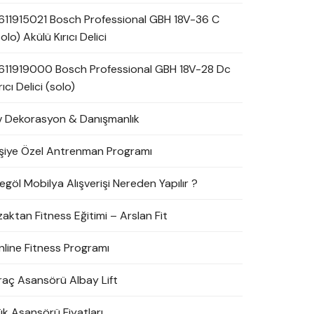
611915021 Bosch Professional GBH 18V-36 C
olo) Akülü Kırıcı Delici
611919000 Bosch Professional GBH 18V-28 Dc
rıcı Delici (solo)
v Dekorasyon & Danışmanlık
işiye Özel Antrenman Programı
egöl Mobilya Alışverişi Nereden Yapılır ?
zaktan Fitness Eğitimi – Arslan Fit
nline Fitness Programı
raç Asansörü Albay Lift
ük Asansörü Fiyatları