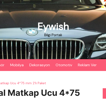
Eywish
Bilgi Portalı
sör
Mobilya
Dekorasyon
Otomotiv
Reklam Ver
tkap Ucu 4*75 mm 2’li Paket
al Matkap Ucu 4*75