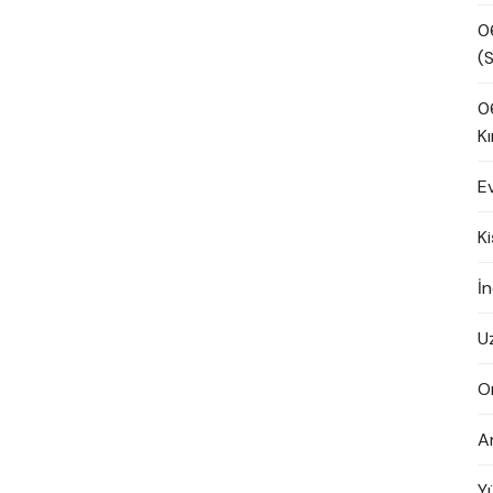
0
(S
0
Kı
E
K
İn
U
O
A
Y