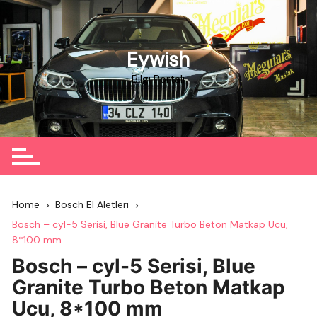
Skip
to
content
Eywish
Bilgi Portalı
Home
Bosch El Aletleri
Bosch – cyl-5 Serisi, Blue Granite Turbo Beton Matkap Ucu,
8*100 mm
Bosch – cyl-5 Serisi, Blue
Granite Turbo Beton Matkap
Ucu, 8*100 mm