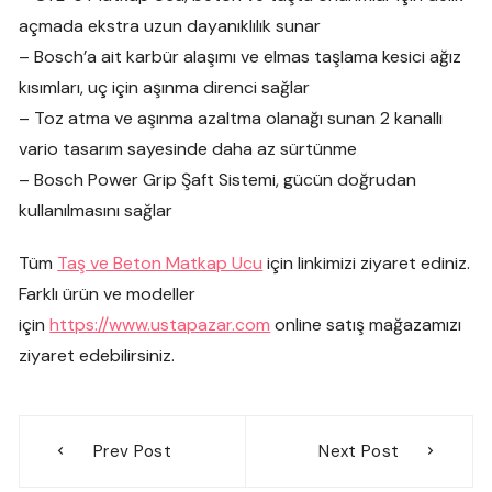
açmada ekstra uzun dayanıklılık sunar
– Bosch’a ait karbür alaşımı ve elmas taşlama kesici ağız
kısımları, uç için aşınma direnci sağlar
– Toz atma ve aşınma azaltma olanağı sunan 2 kanallı
vario tasarım sayesinde daha az sürtünme
– Bosch Power Grip Şaft Sistemi, gücün doğrudan
kullanılmasını sağlar
Tüm
Taş ve Beton Matkap Ucu
için linkimizi ziyaret ediniz.
Farklı ürün ve modeller
için
https://www.ustapazar.com
online satış mağazamızı
ziyaret edebilirsiniz.
Yazı
Prev Post
Next Post
gezinmesi