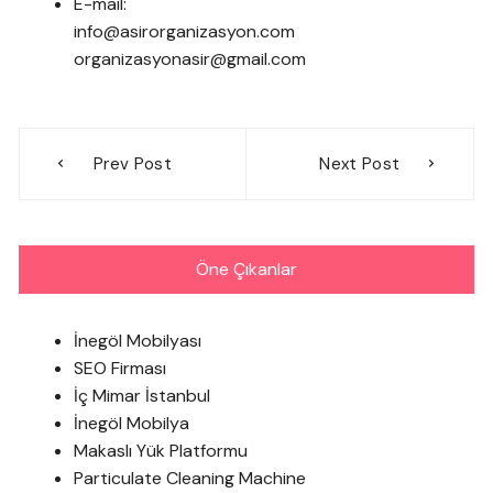
E-mail:
info@asirorganizasyon.com
organizasyonasir@gmail.com
Yazı
Prev Post
Next Post
gezinmesi
Öne Çıkanlar
İnegöl Mobilyası
SEO Firması
İç Mimar İstanbul
İnegöl Mobilya
Makaslı Yük Platformu
Particulate Cleaning Machine