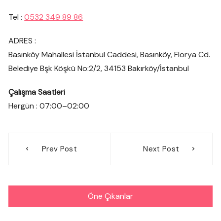
Tel :
0532 349 89 86
ADRES :
Basınköy Mahallesi İstanbul Caddesi, Basınköy, Florya Cd.
Belediye Bşk Köşkü No:2/2, 34153 Bakırköy/İstanbul
Çalışma Saatleri
Hergün : 07:00–02:00
Yazı
Prev Post
Next Post
gezinmesi
Öne Çıkanlar