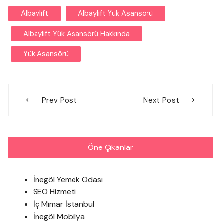
Albaylift
Albaylift Yük Asansörü
Albaylift Yük Asansörü Hakkında
Yük Asansörü
Yazı
Prev Post
Next Post
gezinmesi
Öne Çıkanlar
İnegöl Yemek Odası
SEO Hizmeti
İç Mimar İstanbul
İnegöl Mobilya