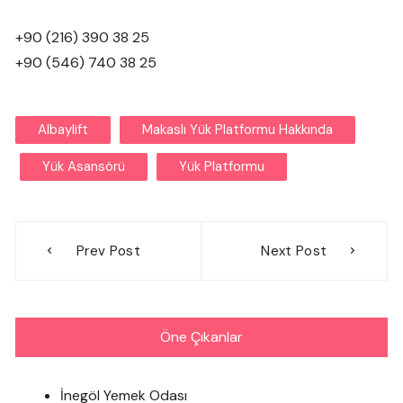
+90 (216) 390 38 25
+90 (546) 740 38 25
Albaylift
Makaslı Yük Platformu Hakkında
Yük Asansörü
Yük Platformu
Yazı
Prev Post
Next Post
gezinmesi
Öne Çıkanlar
İnegöl Yemek Odası