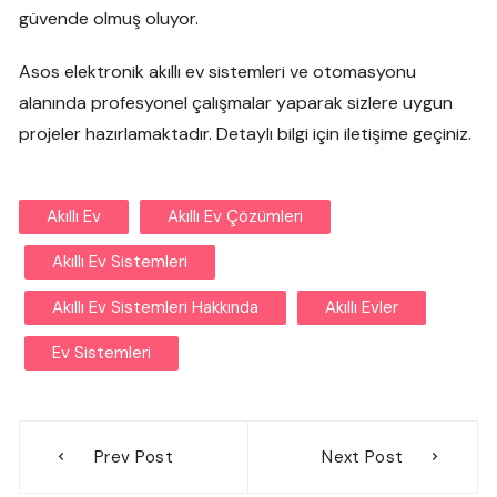
güvende olmuş oluyor.
Asos elektronik akıllı ev sistemleri ve otomasyonu
alanında profesyonel çalışmalar yaparak sizlere uygun
projeler hazırlamaktadır. Detaylı bilgi için iletişime geçiniz.
Akıllı Ev
Akıllı Ev Çözümleri
Akıllı Ev Sistemleri
Akıllı Ev Sistemleri Hakkında
Akıllı Evler
Ev Sistemleri
Yazı
Prev Post
Next Post
gezinmesi