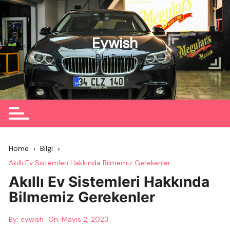
Skip
to
content
Eywish
Bilgi Portalı
Home
Bilgi
Akıllı Ev Sistemleri Hakkında Bilmemiz Gerekenler
Akıllı Ev Sistemleri Hakkında
Bilmemiz Gerekenler
By:
eywish
On:
Mayıs 2, 2023