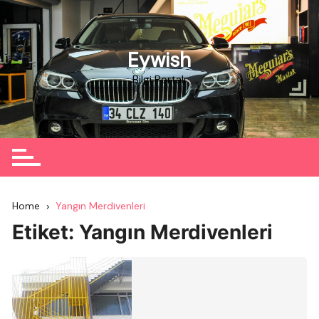
Skip
to
content
Eywish
Bilgi Portalı
Home
Yangın Merdivenleri
Etiket:
Yangın Merdivenleri