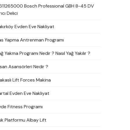
611265000 Bosch Professional GBH 8-45 DV
rıcı Delici
akırköy Evden Eve Nakliyat
as Yapma Antrenman Programı
ağ Yakma Programı Nedir ? Nasıl Yağ Yakılır ?
nsan Asansörleri Nedir ?
akaslı Lift Forces Makina
artal Evden Eve Nakliyat
vde Fitness Programı
ük Platformu Albay Lift