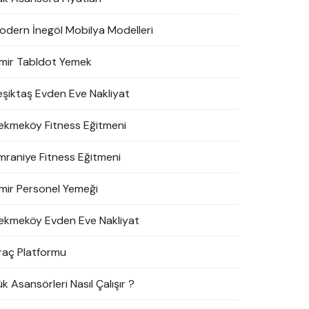
odern İnegöl Mobilya Modelleri
zmir Tabldot Yemek
eşiktaş Evden Eve Nakliyat
ekmeköy Fitness Eğitmeni
mraniye Fitness Eğitmeni
zmir Personel Yemeği
ekmeköy Evden Eve Nakliyat
raç Platformu
k Asansörleri Nasıl Çalışır ?