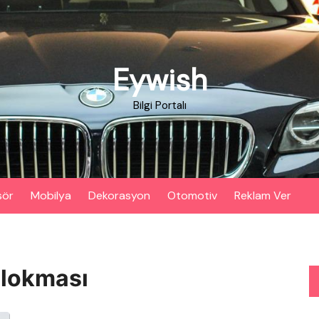
Eywish
Bilgi Portalı
sör
Mobilya
Dekorasyon
Otomotiv
Reklam Ver
 lokması