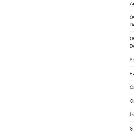
A
0
D
0
D
B
E
O
O
İ
Şi