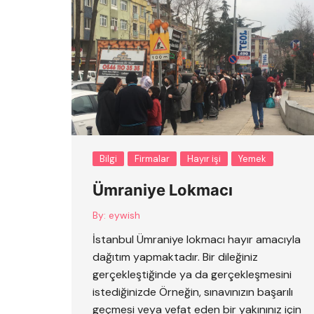
Bilgi
Firmalar
Hayır işi
Yemek
Ümraniye Lokmacı
By:
eywish
İstanbul Ümraniye lokmacı hayır amacıyla
dağıtım yapmaktadır. Bir dileğiniz
gerçekleştiğinde ya da gerçekleşmesini
istediğinizde Örneğin, sınavınızın başarılı
geçmesi veya vefat eden bir yakınınız için