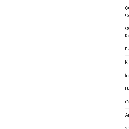
0
(S
0
Kı
E
K
İn
U
O
A
Y