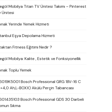
negöl Mobilya Titan TV Ünitesi Takımı – Pinterest
 Ünitesi
onak Yerinde Yemek Hizmeti
stanbul Eşya Depolama Hizmeti
zaktan Fitness Eğitimi Nedir ?
egöl Mobilya: Kalite , Estetik ve Fonksiyonellik
onak Toplu Yemek
6019K5001 Bosch Professional GRG 18V-16 C
2×4,0 Ah,L-BOXX) Akülü Perçin Tabancası
601435103 Bosch Professional GDS 30 Darbeli
omun Sıkma