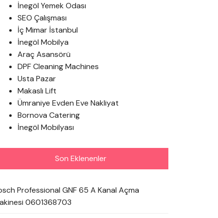
İnegöl Yemek Odası
SEO Çalışması
İç Mimar İstanbul
İnegöl Mobilya
Araç Asansörü
DPF Cleaning Machines
Usta Pazar
Makaslı Lift
Ümraniye Evden Eve Nakliyat
Bornova Catering
İnegöl Mobilyası
Son Eklenenler
osch Professional GNF 65 A Kanal Açma
akinesi 0601368703