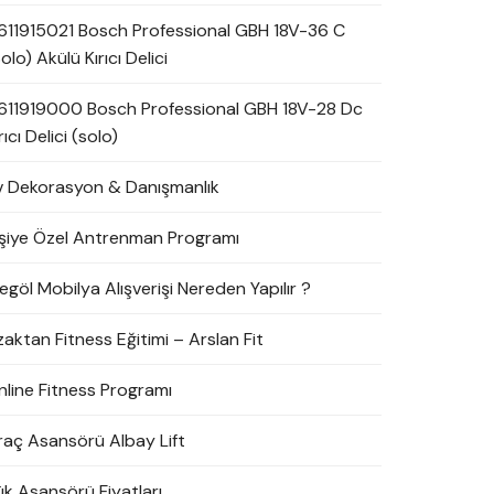
611915021 Bosch Professional GBH 18V-36 C
olo) Akülü Kırıcı Delici
611919000 Bosch Professional GBH 18V-28 Dc
rıcı Delici (solo)
v Dekorasyon & Danışmanlık
işiye Özel Antrenman Programı
egöl Mobilya Alışverişi Nereden Yapılır ?
zaktan Fitness Eğitimi – Arslan Fit
nline Fitness Programı
raç Asansörü Albay Lift
ük Asansörü Fiyatları