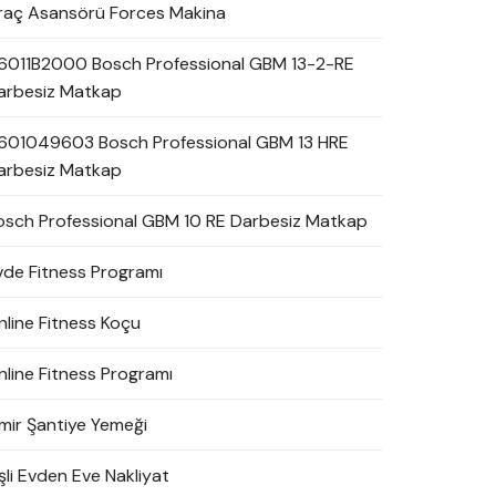
raç Asansörü Forces Makina
6011B2000 Bosch Professional GBM 13-2-RE
arbesiz Matkap
601049603 Bosch Professional GBM 13 HRE
arbesiz Matkap
osch Professional GBM 10 RE Darbesiz Matkap
vde Fitness Programı
nline Fitness Koçu
nline Fitness Programı
zmir Şantiye Yemeği
şli Evden Eve Nakliyat