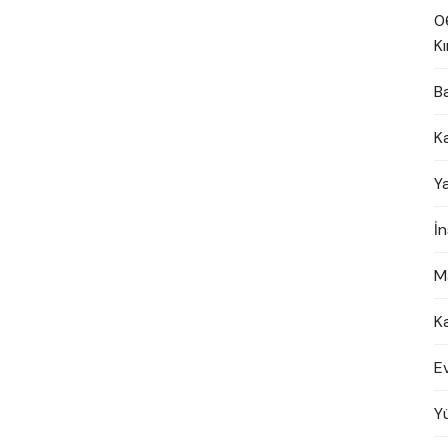
0
Kı
B
K
Y
İ
M
K
E
Y