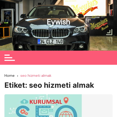
Skip
to
content
Eywish
Bilgi Portalı
Home
seo hizmeti almak
Etiket:
seo hizmeti almak