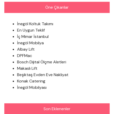
Öne Çıkanlar
İnegöl Koltuk Takımı
En Uygun Teklif
İç Mimar İstanbul
İnegöl Mobilya
Albay Lift
DPFMac
Bosch Dijital Ölçme Aletleri
Makaslı Lift
Beşiktaş Evden Eve Nakliyat
Konak Catering
İnegöl Mobilyası
Son Eklenenler