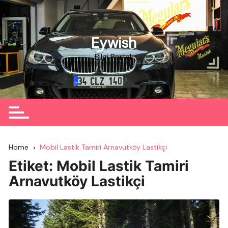
Skip
to
content
Eywish
Bilgi Portalı
Home
Mobil Lastik Tamiri Arnavutköy Lastikçi
Etiket:
Mobil Lastik Tamiri
Arnavutköy Lastikçi