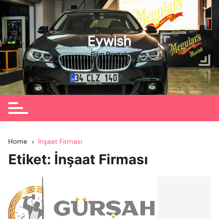
Skip
to
content
Eywish
Bilgi Portalı
Home
İnşaat Firması
Etiket:
İnşaat Firması