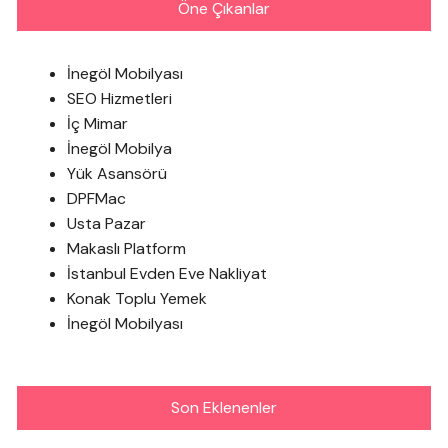
Öne Çıkanlar
İnegöl Mobilyası
SEO Hizmetleri
İç Mimar
İnegöl Mobilya
Yük Asansörü
DPFMac
Usta Pazar
Makaslı Platform
İstanbul Evden Eve Nakliyat
Konak Toplu Yemek
İnegöl Mobilyası
Son Eklenenler