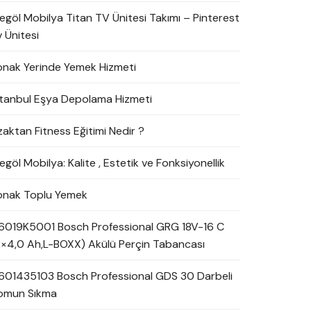
negöl Mobilya Titan TV Ünitesi Takımı – Pinterest
 Ünitesi
onak Yerinde Yemek Hizmeti
stanbul Eşya Depolama Hizmeti
zaktan Fitness Eğitimi Nedir ?
egöl Mobilya: Kalite , Estetik ve Fonksiyonellik
onak Toplu Yemek
6019K5001 Bosch Professional GRG 18V-16 C
2×4,0 Ah,L-BOXX) Akülü Perçin Tabancası
601435103 Bosch Professional GDS 30 Darbeli
omun Sıkma