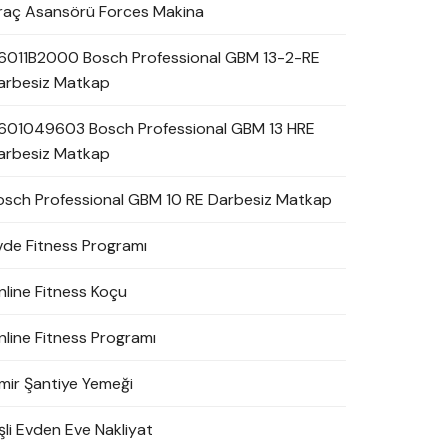
raç Asansörü Forces Makina
6011B2000 Bosch Professional GBM 13-2-RE
arbesiz Matkap
601049603 Bosch Professional GBM 13 HRE
arbesiz Matkap
osch Professional GBM 10 RE Darbesiz Matkap
vde Fitness Programı
nline Fitness Koçu
nline Fitness Programı
zmir Şantiye Yemeği
şli Evden Eve Nakliyat