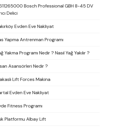
611265000 Bosch Professional GBH 8-45 DV
rıcı Delici
akırköy Evden Eve Nakliyat
as Yapma Antrenman Programı
ağ Yakma Programı Nedir ? Nasıl Yağ Yakılır ?
nsan Asansörleri Nedir ?
akaslı Lift Forces Makina
artal Evden Eve Nakliyat
vde Fitness Programı
ük Platformu Albay Lift