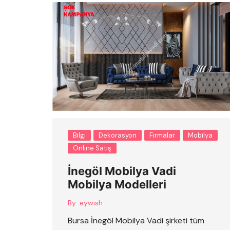
Bilgi
Dekorasyon
Firmalar
Mobilya
Online Satış
İnegöl Mobilya Vadi
Mobilya Modelleri
By:
eywish
Bursa İnegöl Mobilya Vadi şirketi tüm