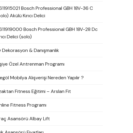
611915021 Bosch Professional GBH 18V-36 C
olo) Akülü Kırıcı Delici
611919000 Bosch Professional GBH 18V-28 Dc
rıcı Delici (solo)
v Dekorasyon & Danışmanlık
işiye Özel Antrenman Programı
egöl Mobilya Alışverişi Nereden Yapılır ?
zaktan Fitness Eğitimi – Arslan Fit
nline Fitness Programı
raç Asansörü Albay Lift
ük Asansörü Fiyatları