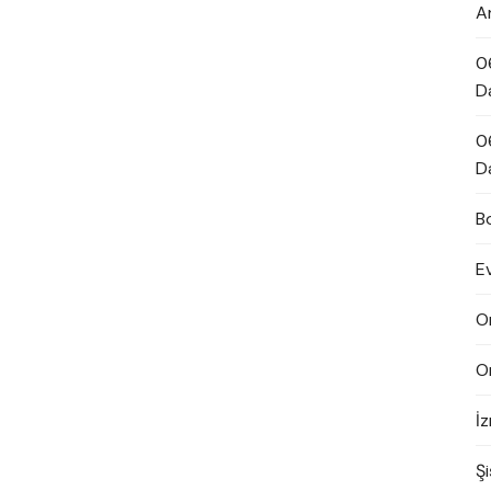
A
0
D
0
D
B
E
O
O
İ
Şi