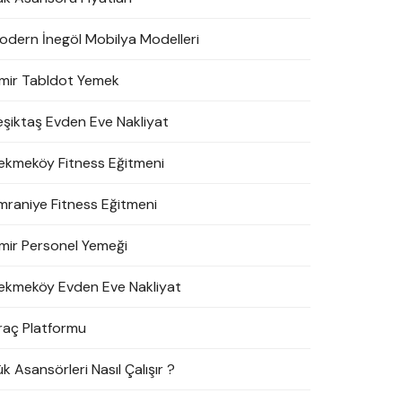
odern İnegöl Mobilya Modelleri
zmir Tabldot Yemek
eşiktaş Evden Eve Nakliyat
ekmeköy Fitness Eğitmeni
mraniye Fitness Eğitmeni
zmir Personel Yemeği
ekmeköy Evden Eve Nakliyat
raç Platformu
k Asansörleri Nasıl Çalışır ?