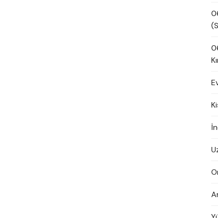
0
(S
0
Kı
E
K
İn
U
O
A
Y