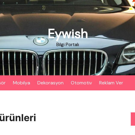
Eywish
Bilgi Portalı
sör
Mobilya
Dekorasyon
Otomotiv
Reklam Ver
ürünleri