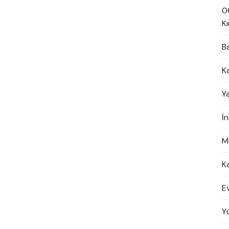
0
Kı
B
K
Y
İ
M
K
E
Y