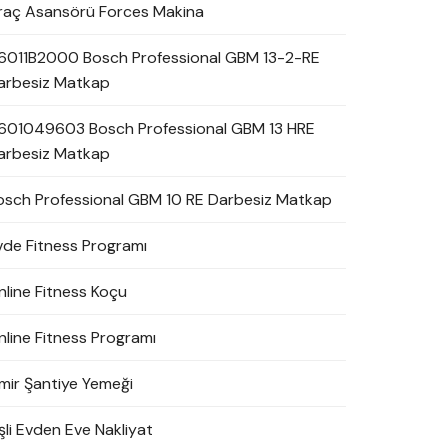
raç Asansörü Forces Makina
6011B2000 Bosch Professional GBM 13-2-RE
arbesiz Matkap
601049603 Bosch Professional GBM 13 HRE
arbesiz Matkap
osch Professional GBM 10 RE Darbesiz Matkap
vde Fitness Programı
nline Fitness Koçu
nline Fitness Programı
zmir Şantiye Yemeği
şli Evden Eve Nakliyat