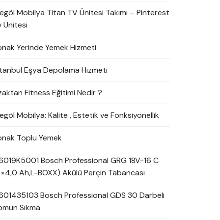
negöl Mobilya Titan TV Ünitesi Takımı – Pinterest
 Ünitesi
onak Yerinde Yemek Hizmeti
stanbul Eşya Depolama Hizmeti
zaktan Fitness Eğitimi Nedir ?
egöl Mobilya: Kalite , Estetik ve Fonksiyonellik
onak Toplu Yemek
6019K5001 Bosch Professional GRG 18V-16 C
2×4,0 Ah,L-BOXX) Akülü Perçin Tabancası
601435103 Bosch Professional GDS 30 Darbeli
omun Sıkma