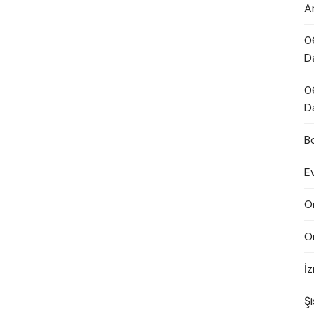
A
0
D
0
D
B
E
O
O
İ
Şi