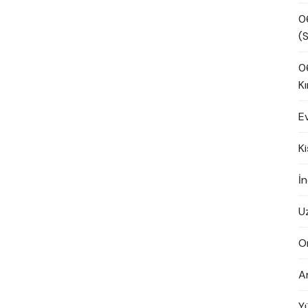
0
(S
0
Kı
E
K
İn
U
O
A
Y