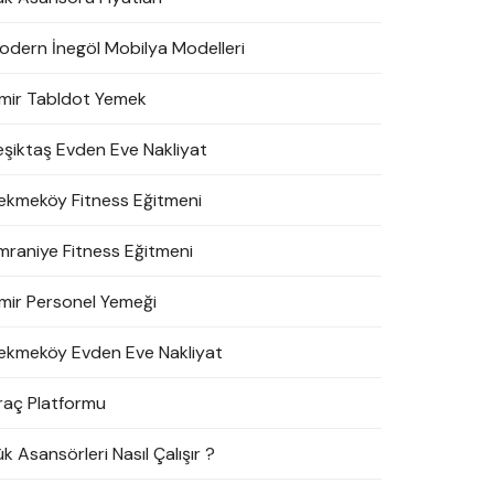
odern İnegöl Mobilya Modelleri
zmir Tabldot Yemek
eşiktaş Evden Eve Nakliyat
ekmeköy Fitness Eğitmeni
mraniye Fitness Eğitmeni
zmir Personel Yemeği
ekmeköy Evden Eve Nakliyat
raç Platformu
k Asansörleri Nasıl Çalışır ?