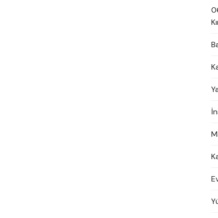
0
Kı
B
K
Y
İ
M
K
E
Y