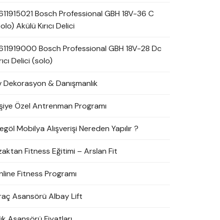
611915021 Bosch Professional GBH 18V-36 C
olo) Akülü Kırıcı Delici
611919000 Bosch Professional GBH 18V-28 Dc
rıcı Delici (solo)
v Dekorasyon & Danışmanlık
işiye Özel Antrenman Programı
egöl Mobilya Alışverişi Nereden Yapılır ?
zaktan Fitness Eğitimi – Arslan Fit
nline Fitness Programı
raç Asansörü Albay Lift
ük Asansörü Fiyatları