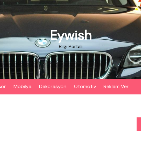
Eywish
Bilgi Portalı
sör
Mobilya
Dekorasyon
Otomotiv
Reklam Ver