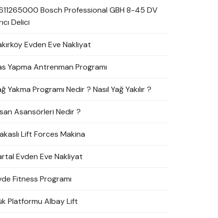
611265000 Bosch Professional GBH 8-45 DV
rıcı Delici
akırköy Evden Eve Nakliyat
as Yapma Antrenman Programı
ağ Yakma Programı Nedir ? Nasıl Yağ Yakılır ?
nsan Asansörleri Nedir ?
akaslı Lift Forces Makina
artal Evden Eve Nakliyat
vde Fitness Programı
ük Platformu Albay Lift