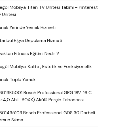
negöl Mobilya Titan TV Ünitesi Takımı – Pinterest
 Ünitesi
onak Yerinde Yemek Hizmeti
stanbul Eşya Depolama Hizmeti
zaktan Fitness Eğitimi Nedir ?
egöl Mobilya: Kalite , Estetik ve Fonksiyonellik
onak Toplu Yemek
6019K5001 Bosch Professional GRG 18V-16 C
2×4,0 Ah,L-BOXX) Akülü Perçin Tabancası
601435103 Bosch Professional GDS 30 Darbeli
omun Sıkma