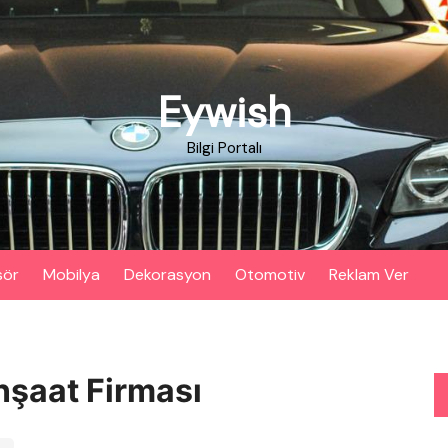
Eywish
Bilgi Portalı
sör
Mobilya
Dekorasyon
Otomotiv
Reklam Ver
nşaat Firması