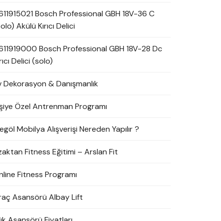
611915021 Bosch Professional GBH 18V-36 C
olo) Akülü Kırıcı Delici
611919000 Bosch Professional GBH 18V-28 Dc
rıcı Delici (solo)
v Dekorasyon & Danışmanlık
işiye Özel Antrenman Programı
egöl Mobilya Alışverişi Nereden Yapılır ?
zaktan Fitness Eğitimi – Arslan Fit
nline Fitness Programı
raç Asansörü Albay Lift
ük Asansörü Fiyatları