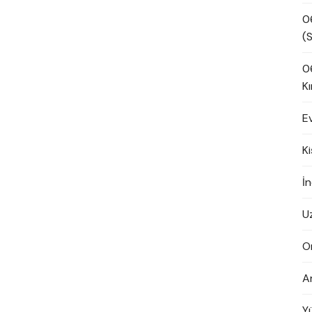
0
(S
0
Kı
E
K
İn
U
O
A
Y