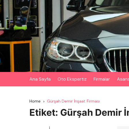
Skip
to
content
Ana Sayfa
Oto Ekspertiz
Firmalar
Asan
Home
Gürşah Demir İnşaat Firması
Etiket:
Gürşah Demir İ