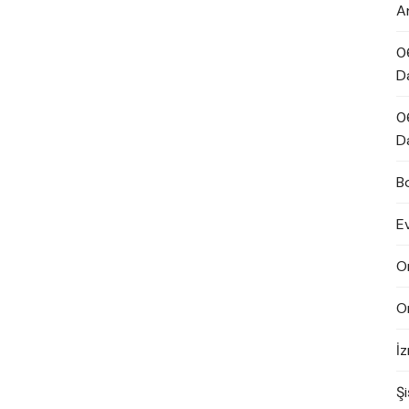
A
0
D
0
D
B
E
O
O
İ
Şi