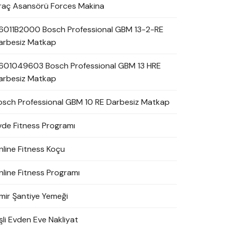
raç Asansörü Forces Makina
6011B2000 Bosch Professional GBM 13-2-RE
arbesiz Matkap
601049603 Bosch Professional GBM 13 HRE
arbesiz Matkap
osch Professional GBM 10 RE Darbesiz Matkap
vde Fitness Programı
nline Fitness Koçu
nline Fitness Programı
zmir Şantiye Yemeği
şli Evden Eve Nakliyat