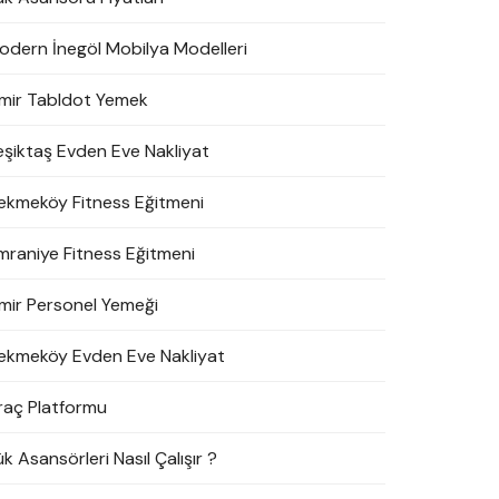
odern İnegöl Mobilya Modelleri
zmir Tabldot Yemek
eşiktaş Evden Eve Nakliyat
ekmeköy Fitness Eğitmeni
mraniye Fitness Eğitmeni
zmir Personel Yemeği
ekmeköy Evden Eve Nakliyat
raç Platformu
k Asansörleri Nasıl Çalışır ?