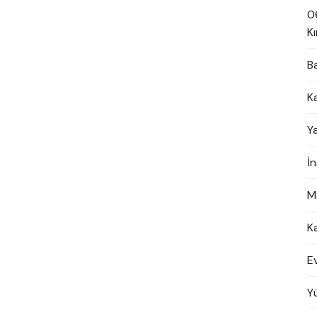
0
Kı
B
K
Y
İ
M
K
E
Y