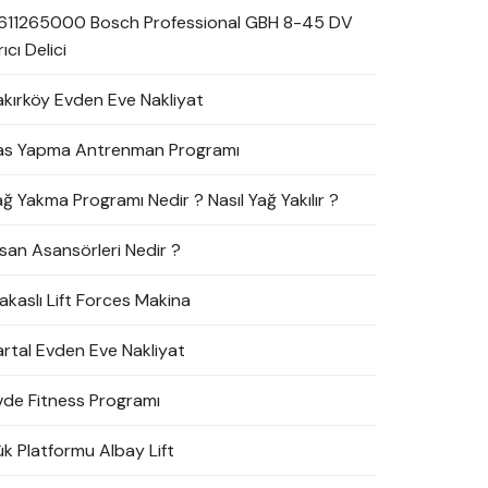
611265000 Bosch Professional GBH 8-45 DV
rıcı Delici
akırköy Evden Eve Nakliyat
as Yapma Antrenman Programı
ağ Yakma Programı Nedir ? Nasıl Yağ Yakılır ?
nsan Asansörleri Nedir ?
akaslı Lift Forces Makina
artal Evden Eve Nakliyat
vde Fitness Programı
ük Platformu Albay Lift