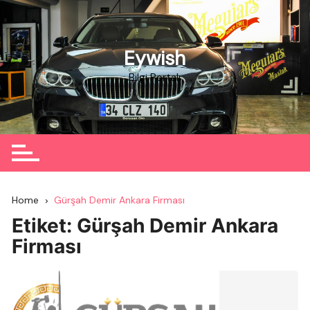
Skip
to
content
Eywish
Bilgi Portalı
Home
Gürşah Demir Ankara Firması
Etiket:
Gürşah Demir Ankara
Firması