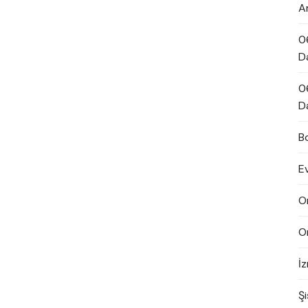
A
0
D
0
D
B
E
O
O
İ
Şi