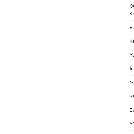
0
Kı
B
K
Y
İ
M
K
E
Y