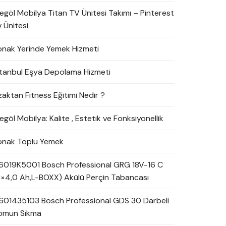
negöl Mobilya Titan TV Ünitesi Takımı – Pinterest
 Ünitesi
onak Yerinde Yemek Hizmeti
stanbul Eşya Depolama Hizmeti
zaktan Fitness Eğitimi Nedir ?
egöl Mobilya: Kalite , Estetik ve Fonksiyonellik
onak Toplu Yemek
6019K5001 Bosch Professional GRG 18V-16 C
2×4,0 Ah,L-BOXX) Akülü Perçin Tabancası
601435103 Bosch Professional GDS 30 Darbeli
omun Sıkma