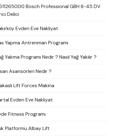
611265000 Bosch Professional GBH 8-45 DV
rıcı Delici
akırköy Evden Eve Nakliyat
as Yapma Antrenman Programı
ağ Yakma Programı Nedir ? Nasıl Yağ Yakılır ?
nsan Asansörleri Nedir ?
akaslı Lift Forces Makina
artal Evden Eve Nakliyat
vde Fitness Programı
ük Platformu Albay Lift