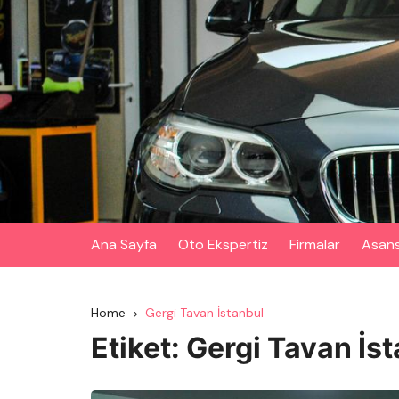
Skip
to
content
Ana Sayfa
Oto Ekspertiz
Firmalar
Asan
Home
Gergi Tavan İstanbul
Etiket:
Gergi Tavan İs