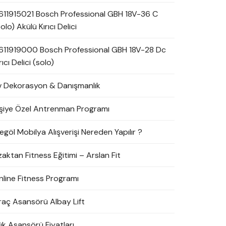
611915021 Bosch Professional GBH 18V-36 C
olo) Akülü Kırıcı Delici
611919000 Bosch Professional GBH 18V-28 Dc
rıcı Delici (solo)
v Dekorasyon & Danışmanlık
işiye Özel Antrenman Programı
egöl Mobilya Alışverişi Nereden Yapılır ?
zaktan Fitness Eğitimi – Arslan Fit
nline Fitness Programı
raç Asansörü Albay Lift
ük Asansörü Fiyatları