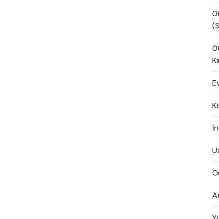
0
(S
0
Kı
E
K
İn
U
O
A
Y