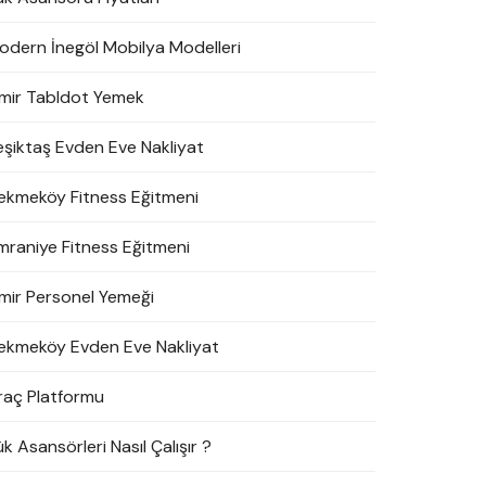
odern İnegöl Mobilya Modelleri
zmir Tabldot Yemek
eşiktaş Evden Eve Nakliyat
ekmeköy Fitness Eğitmeni
mraniye Fitness Eğitmeni
zmir Personel Yemeği
ekmeköy Evden Eve Nakliyat
raç Platformu
k Asansörleri Nasıl Çalışır ?