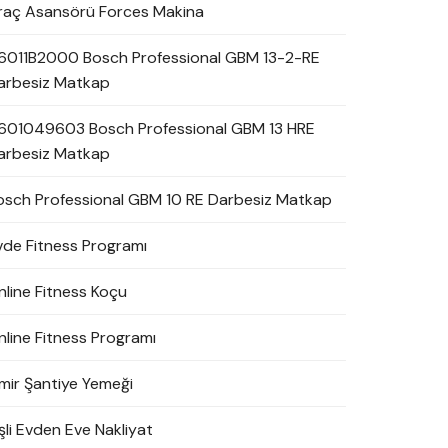
raç Asansörü Forces Makina
6011B2000 Bosch Professional GBM 13-2-RE
arbesiz Matkap
601049603 Bosch Professional GBM 13 HRE
arbesiz Matkap
osch Professional GBM 10 RE Darbesiz Matkap
vde Fitness Programı
nline Fitness Koçu
nline Fitness Programı
zmir Şantiye Yemeği
şli Evden Eve Nakliyat