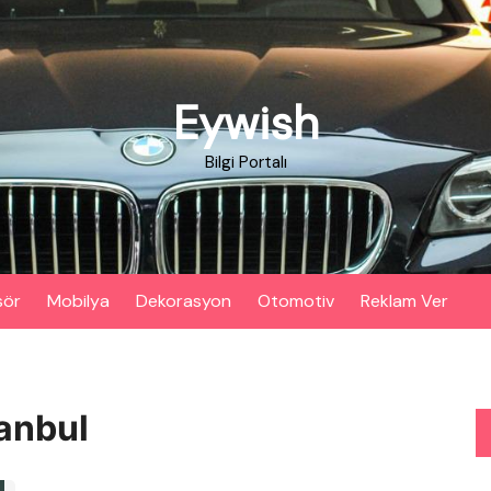
Eywish
Bilgi Portalı
sör
Mobilya
Dekorasyon
Otomotiv
Reklam Ver
tanbul