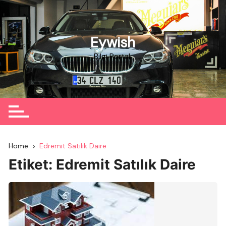
Skip
to
content
Eywish
Bilgi Portalı
Home
Edremit Satılık Daire
Etiket:
Edremit Satılık Daire